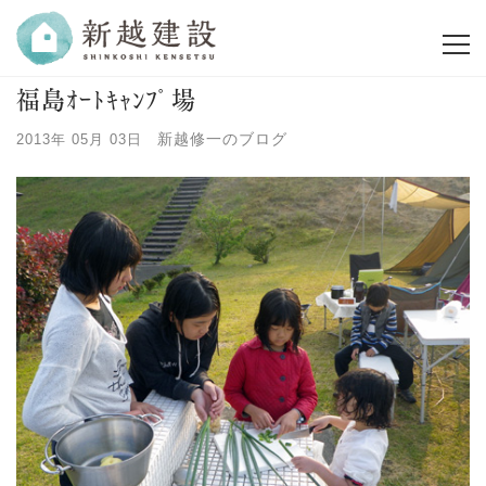
福島ｵｰﾄｷｬﾝﾌﾟ場
新越修一のブログ
2013年 05月 03日