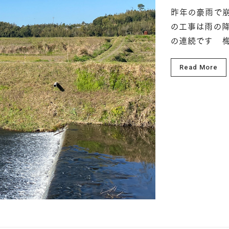
昨年の豪雨で
の工事は雨の降
の連続です 梅
Read More