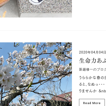
2020年04月04
生命力あ
新越修一のブロ
うららかな春
ると、なぬっ･
りませんか &nb
Read More