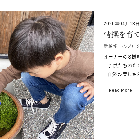
2020年04月13
情操を育
新越修一のブロ
オーナーのS様
子供たちのた
自然の美しさを
Read More