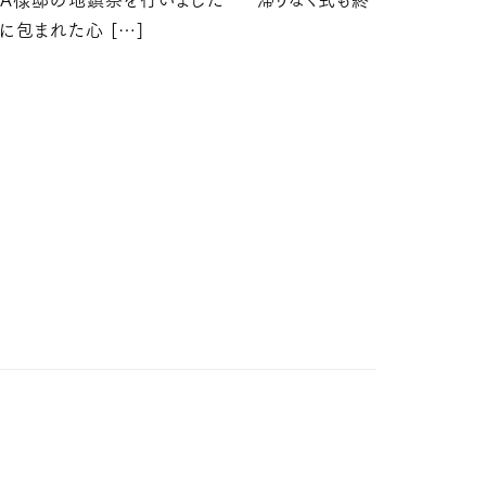
A様邸の地鎮祭を行いました 滞りなく式も終
に包まれた心 […]
日