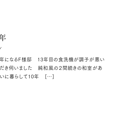
日
年
グ
３年になるF様邸 13年目の食洗機が調子が悪い
だき伺いました 純和風の２間続きの和室があ
いに暮らして10年 […]