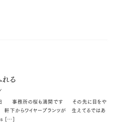
日
ふれる
グ
の日 事務所の桜も満開です その先に目をや
･･ 軒下からワイヤープランツが 生えてるではあ
s […]