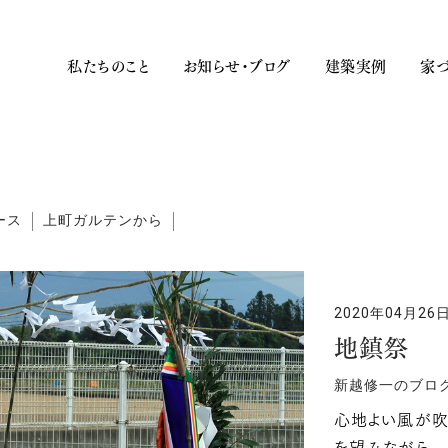
私たちのこと
お知らせ・ブログ
建築実例
家づ
ース
上町ガルテンから
2020年04月26
地鎮祭
新越修一のブロ
心地よい風が