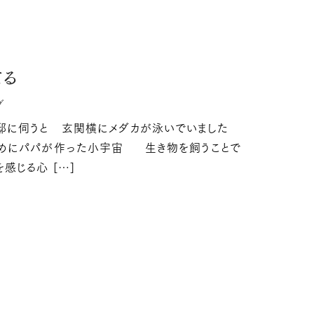
日
てる
グ
邸に伺うと 玄関横にメダカが泳いでいました
めにパパが作った小宇宙 生き物を飼うことで
感じる心 […]