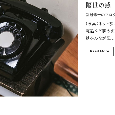
隔世の感
新越修一のブロ
(写真：ネット
電話など夢のま
はみんなが思って
Read More