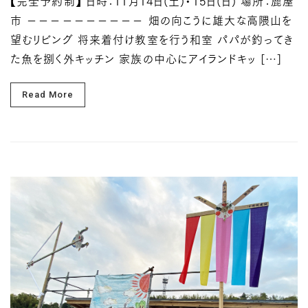
【完全予約制】 日時：11月14日(土)・15日(日) 場所：鹿屋
市 －－－－－－－－－－ 畑の向こうに雄大な高隈山を
望むリビング 将来着付け教室を行う和室 パパが釣ってき
た魚を捌く外キッチン 家族の中心にアイランドキッ […]
Read More