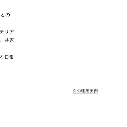
スとの
テリア
、共家
る日常
次の建築実例