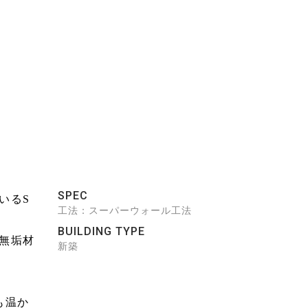
SPEC
いるS
工法：スーパーウォール工法
BUILDING TYPE
無垢材
新築
。
も温か